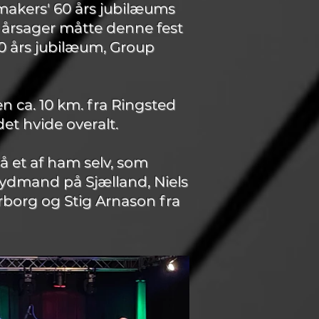
nmakers' 60 års jubilæums
 årsager måtte denne fest
60 års jubilæum, Group
n ca. 10 km. fra Ringsted
et hvide overalt.
så et af ham selv, som
 lydmand på Sjælland, Niels
borg og Stig Arnason fra