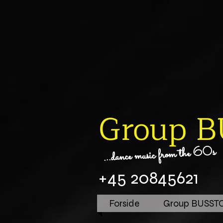
Group 
...dance music from the 60s
+45 20845621
Forside
Group BUSST