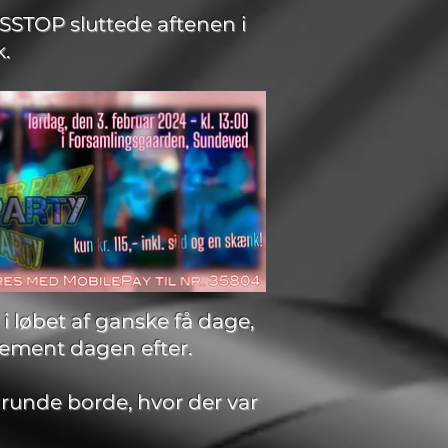
SSTOP sluttede aftenen i
.
i løbet af ganske få dage,
gement dagen efter.
runde borde, hvor der var