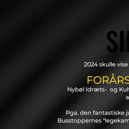
SI
SI
2024 skulle vis
FORÅRS
Nybøl Idræts- og Ku
a
Pga. den fantastiske 
Busstoppernes "legekamer