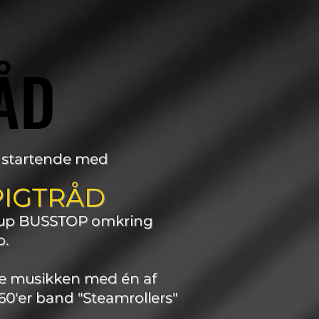
ÅD
ÅD
r, startende med
PIGTRÅD
roup BUSSTOP omkring
p.
ide musikken med én af
60'er band "Steamrollers"