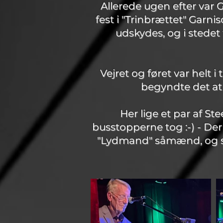
Allerede ugen efter var 
fest i "Trinbrættet" Gar
udskydes, og i stedet
Vejret og føret var helt
begyndte det at 
​Her lige et par af S
busstopperne tog :-) - Der
"Lydmand" såmænd, og så