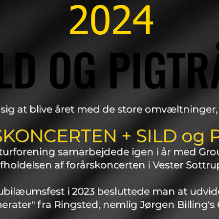
2024
LD OG PIGTR
LD OG PIGTR
e sig at blive året med de store omvæltninge
KONCERTEN + SILD og 
lturforening samarbejdede igen i år med G
fholdelsen af forårskoncerten i Vester Sottru
jubilæumsfest i 2023 besluttede man at udv
ater" fra Ringsted, nemlig Jørgen Billing's 