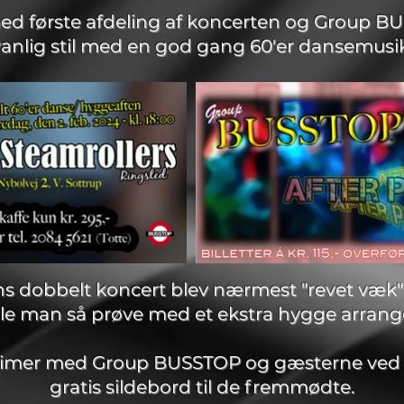
ed første afdeling af koncerten og Group BU
vanlig stil med en god gang 60'er dansemusik
tens dobbelt koncert blev nærmest "revet væk" 
ille man så prøve med et ekstra hygge arran
ige timer med Group BUSSTOP og gæsterne ved 
gratis sildebord til de fremmødte.