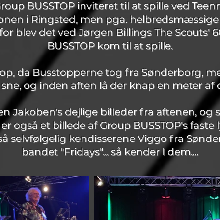
Group BUSSTOP inviteret til at spille ved Tee
nisonen i Ringsted, men pga. helbredsmæssige
 for blev det ved Jørgen Billings The Scouts' 
BUSSTOP kom til at spille.
 i top, da Busstopperne tog fra Sønderborg, me
sne, og inden aften lå der knap en meter af d
teen Jakoben's dejlige billeder fra aftenen, og 
 er også et billede af Group BUSSTOP's faste
 selvfølgelig kendisserene Viggo fra Sønder
bandet "Fridays"... så kender I dem....