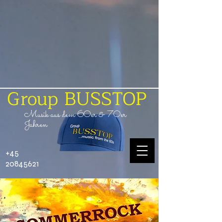
Group BUSSTOP
Musik aus dem
60er
&
70er
Jahren
+45
20845621