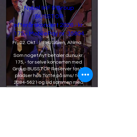
Nybøl IKF & Group
BUSSTOP
efterårskoncert 2026 - kr.
175,- MobilePay nr. 35804
Fr., 02. Okt.
BHJ Salen, Ahlmannsparken, Gråsten
Som noget nyt betaler du nu kr. 
175,- for selve koncerten med 
Group BUSSTOP Reservér faste 
pladser hos Totte på sms/ tel. 
2084-5621 og sid sammen med 
vennerne til koncerten med 
start kl. 20:00

Mad kan tilkøbes separat hos 
Morten fra "Hyggelee Café" på 
tel. 5018-9818 (spisning starter 
kl. 18:00)