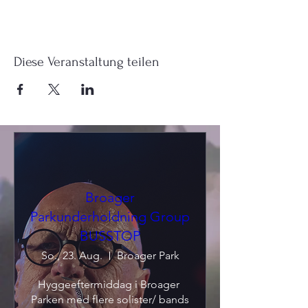
Diese Veranstaltung teilen
Broager
Parkunderholdning Group
BUSSTOP
So., 23. Aug.
Broager Park
Hyggeeftermiddag i Broager 
Parken med flere solister/ bands