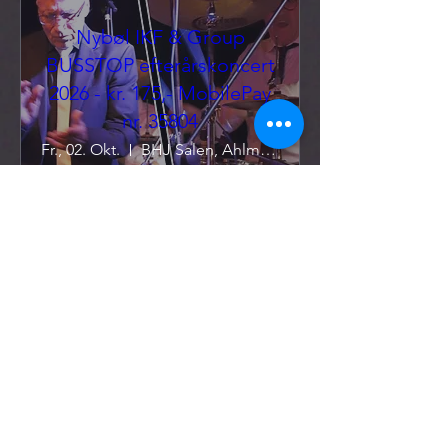
Nybøl IKF & Group
BUSSTOP efterårskoncert
2026 - kr. 175,- MobilePay
nr. 35804
Fr., 02. Okt.
BHJ Salen, Ahlmannsparken, Gråsten
Som noget nyt betaler du nu kr. 
175,- for selve koncerten med 
Group BUSSTOP Reservér faste 
pladser hos Totte på sms/ tel. 
2084-5621 og sid sammen med 
vennerne til koncerten med start 
kl. 20:00

Mad kan tilkøbes separat hos 
Morten fra "Hyggelee Café" på 
tel. 5018-9818 (spisning starter kl. 
18:00)