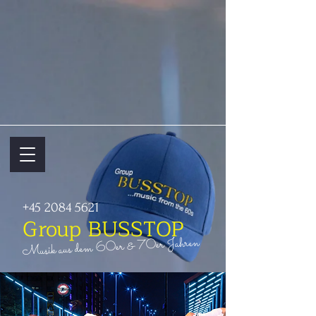
+45 2084 5621
Group BUSSTOP
70er Jahren
&
60er
Musik aus dem