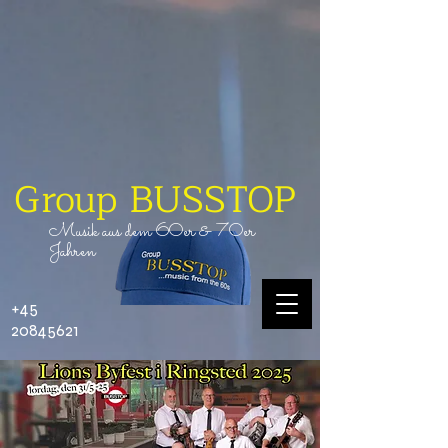
Group BUSSTOP
Musik aus dem
60er
&
70er
Jahren
+45
20845621