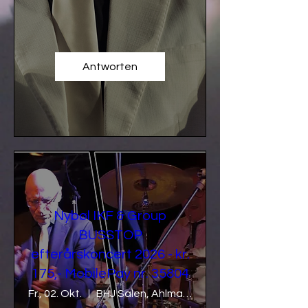
Antworten
Nybøl IKF & Group
BUSSTOP
efterårskoncert 2026 - kr.
175,- MobilePay nr. 35804
Fr., 02. Okt.
BHJ Salen, Ahlmannsparken, Gråsten