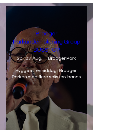
Broager
Parkunderholdning Group
BUSSTOP
So., 23. Aug.
Broager Park
Hyggeeftermiddag i Broager 
Parken med flere solister/ bands