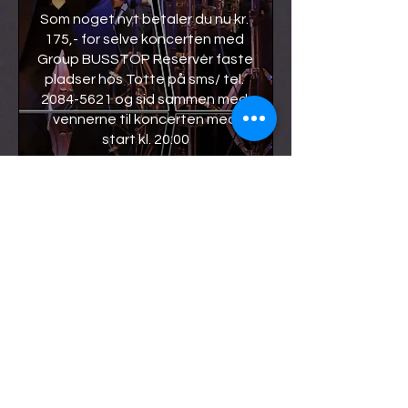
Som noget nyt betaler du nu kr. 
175,- for selve koncerten med 
Group BUSSTOP Reservér faste 
pladser hos Totte på sms/ tel. 
2084-5621 og sid sammen med 
vennerne til koncerten med 
start kl. 20:00

Mad kan tilkøbes separat hos 
Morten fra "Hyggelee Café" på 
tel. 5018-9818 (spisning starter 
kl. 18:00)
Antworten