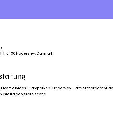
0
1, 6100 Haderslev, Danmark
staltung
ivet" afvikles i Damparken i Haderslev. Udover "holdløb" vil de
 musik fra den store scene.