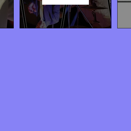
kl. 20:00

Mad kan tilkøbes separat hos 
Morten fra "Hyggelee Café" på 
tel. 5018-9818 (spisning starter kl. 
18:00)