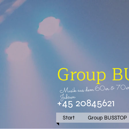
Group 
70e
&
60er
Musik aus dem
Jahren
+45 20845621
Start
Group BUSSTOP