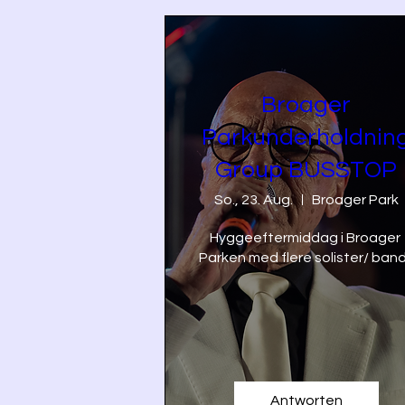
Stafet 
Broager
Parkunderholdnin
Group BUSSTOP
So., 23. Aug.
Broager Park
Hyggeeftermiddag i Broager 
Parken med flere solister/ ban
Antworten