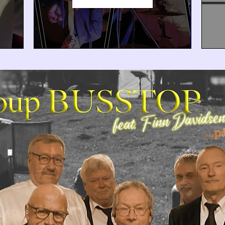
kl. 20:00

Tilmeldingen er lukket
Se andre events
Mad kan tilkøbes separat hos 
Morten fra "Hyggelee Café" på 
tel. 5018-9818 (spisning starter kl. 
18:00)