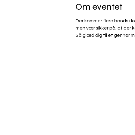
Om eventet
Der kommer flere bands i 
men vær sikker på, at der 
Så glæd dig til et genhør